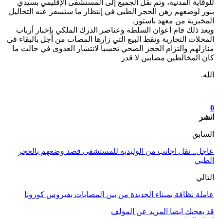
للوقاية المدنية، وتم نقل الجميع إلى المستشفى الإقليمي بسيدي
بنور لوضعهم رهن الحجر الطبي في إنتظار ما ستسفر عنه التحاليل
المخبرية من معهد باستور.
وبعد ذلك قام أعوان السلطة وعناصر الدرك الملكي بإخبار أرباب
المحلات التجارية ونقط البيع التي زارها المصاب من أجل بالبقاء في
منازلهم والتزام الحجر الصحي تحسبا لانتشار العدوى في حالت ما
كان المخالطين مصابين لا قدر
الله.
0
انشر
السابق
عاجل.. نقل اجانب من الوليدية للمستشفى قصد وضعهم بالحجر
الطبي
التالي
عاملة نظافة بميناء الجديدة من بين المصابات بفيروس كورونا
قد يعجبك ايضا
المزيد عن المؤلف