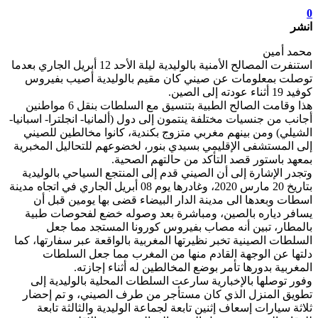
0
انشر
محمد أمين
استنفرت المصالح الأمنية بالوليدية ليلة الأحد 12 أبريل الجاري بعدما
توصلت بمعلومات عن صيني كان مقيم بالوليدية أصيب بفيروس
كوفيد 19 أثناء عودته إلى الصين.
هذا وقامت الصالح الطبية بتنسيق مع السلطات بنقل 6 مواطنين
أجانب من جنسيات مختلفة ينتمون إلى دول (ألمانيا- انجلترا- اسبانيا-
الشيلي) ومن بينهم مغربي متزوج بكندية، كانوا مخالطين للصيني
إلى المستشفى الإقليمي بسيدي بنور، لخضوعهم للتحاليل المخبرية
بمعهد باستور قصد التأكد من حالتهم الصحية.
وتجدر الإشارة إلى أن الصيني قدم إلى المنتجع السياحي بالوليدية
بتاريخ 20 مارس 2020، وغادرها يوم 08 أبريل الجاري في اتجاه مدينة
اسطات وبعدها الى مدينة الدار البيضاء قضى بها يومين قبل أن
يسافر دياره بالصين، ومباشرة بعد وصوله خضع لفحوصات طبية
بالمطار، تبين أنه مصاب بفيروس كورونا المستجد مما جعل
السلطات الصينية تخبر نظيرتها المغربية بالواقعة عبر سفارتها، كما
دلتها عن الوجهة القادم منها من المغرب مما جعل السلطات
المغربية بدورها تأمر بوضع المخالطين له أثناء إجازته.
وفور توصلها بالإخبارية سارعت السلطات المحلية بالوليدية إلى
تطويق المنزل الذي كان مستأجر من طرف الصيني، و تم إحضار
ثلاثة سيارات إسعاف إثنين تابعة لجماعة الوليدية والثالثة تابعة