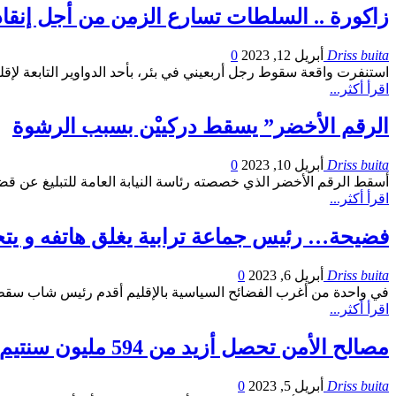
زاكورة .. السلطات تسارع الزمن من أجل إنقاذ 
Driss buita
أبريل 12, 2023
0
استنفرت واقعة سقوط رجل أربعيني في بئر، بأحد الدواوير التابعة لإ
اقرأ أكثر...
الرقم الأخضر” يسقط دركييْن بسبب الرشوة
Driss buita
أبريل 10, 2023
0
أسقط الرقم الأخضر الذي خصصته رئاسة النيابة العامة للتبليغ عن قضايا
اقرأ أكثر...
فضيحة… رئيس جماعة ترابية يغلق هاتفه و يت
Driss buita
أبريل 6, 2023
0
في واحدة من أغرب الفضائح السياسية بالإقليم أقدم رئيس شاب سقط س
اقرأ أكثر...
مصالح الأمن تحصل أزيد من 594 مليون سنتيم من مخالفات السير خلال اسبوع فقط
Driss buita
أبريل 5, 2023
0