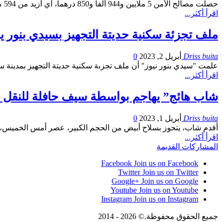
حصلت مصالح الأمن 5 ملايين و944 ألفا و850 درهما، أي أزيد من 594 مليون سنتيم، في إطار عمليات المراقبة والزجر في ميدان السير والجولان، خلال الأسبوع الممتد من 27 مارس الماضي إلى 02 أبريل…
اقرأ أكثر...
ملف تجزئة سكنية حديتة التجهيز بسيدي بنور 
Driss buita
أبريل 2, 2023
0
علمت "سيدي بنور نيوز" أن ملف تجزىة سكنية حديتة التجهيز بمدينة سي
اقرأ أكثر...
شاب هائج” يهاجم بواسطة سيف حافلة للنقل 
Driss buita
أبريل 1, 2023
0
أقدم شاب، يتحوز بسلاح أبيض من الحجم الكبير، عصر أمس الخميس، ع
اقرأ أكثر...
المشاركات القديمة
Facebook
Join us on Facebook
Twitter
Join us on Twitter
Google+
Join us on Google
Youtube
Join us on Youtube
Instagram
Join us on Instagram
جميع الحقوق محفوظة.© 2026 - 2014