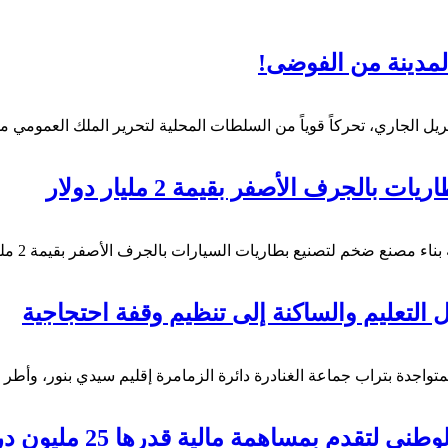
مدينة من الفوضى!
لجرف الأصفر بقيمة 2 مليار دولار
لسيارات بالجرف الأصفر بقيمة 2 مليار دولار . هذا وأعلنت شركة CNGR Advanced Material Co،…
التعليم والساكنة إلى تنظيم وقفة احتجاجية
المتواجدة بتراب جماعة الغنادرة دائرة الزمامرة إقليم سيدي بنور، وأط
دم بمساهمة مالية قدرها 25 مليون درهم