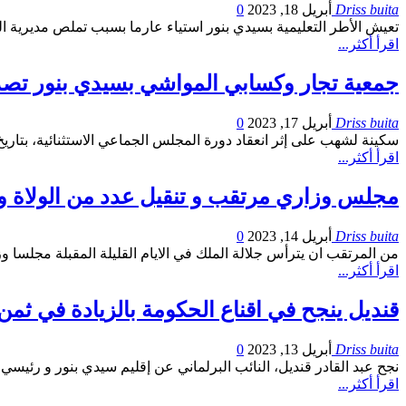
Driss buita
أبريل 18, 2023
0
تعيش الأطر التعليمية بسيدي بنور استياء عارما بسبب تملص مديرية التعليم من الافراج عن تعويضات طا
اقرأ أكثر...
جمعية تجار وكسابي المواشي بسيدي بنور تصد
Driss buita
أبريل 17, 2023
0
سكينة لشهب على إثر انعقاد دورة المجلس الجماعي الاستثنائية، بتاريخ 06 أبريل 2023، أصدرت جمعية أبي النور لتجار وكسابي المواشي بالاسواق الاسبوعية لاقليم سيدي بنور، بيا
اقرأ أكثر...
مجلس وزاري مرتقب و تنقيل عدد من الولاة و
Driss buita
أبريل 14, 2023
0
من المرتقب ان يترأس جلالة الملك في الايام القليلة المقبلة مجلسا
اقرأ أكثر...
قنديل ينجح في اقناع الحكومة بالزيادة في ثمن الشمندر 
Driss buita
أبريل 13, 2023
0
نجح عبد القادر قنديل، النائب البرلماني عن إقليم سيدي بنور و رئي
اقرأ أكثر...