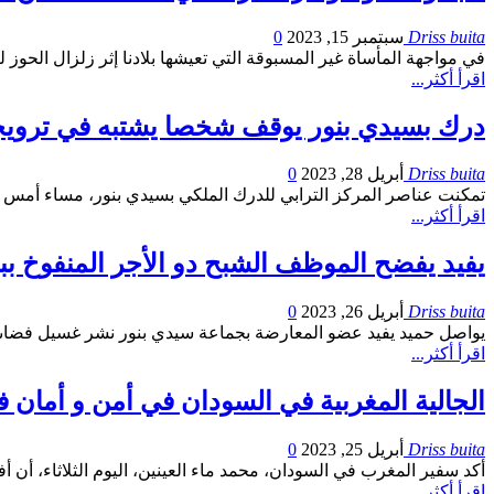
Driss buita
سبتمبر 15, 2023
0
في مواجهة المأساة غير المسبوقة التي تعيشها بلادنا إثر زلزال الحوز ليوم 8 شتنبر، تنخرط مجموعة كوسومار في حملة التضامن الوطني لتقدم مساهمة مالية قدرها 25 مليون درهم لفائدة صن
اقرأ أكثر...
درك بسيدي بنور يوقف شخصا يشتبه في ترويج
Driss buita
أبريل 28, 2023
0
تمكنت عناصر المركز الترابي للدرك الملكي بسيدي بنور، مساء أمس الخميس 27 أبريل الجاري من توقيف شخص يبلغ من العمر حوالي 24 سنة، من ذوي السوابق القضائية، وذل
اقرأ أكثر...
يفيد يفضح الموظف الشبح دو الأجر المنفوخ ببل
Driss buita
أبريل 26, 2023
0
يواصل حميد يفيد عضو المعارضة بجماعة سيدي بنور نشر غسيل فضاىح ا
اقرأ أكثر...
الجالية المغربية في السودان في أمن و أمان في
Driss buita
أبريل 25, 2023
0
أكد سفير المغرب في السودان، محمد ماء العينين، اليوم الثلاثاء، أن 
اقرأ أكثر...