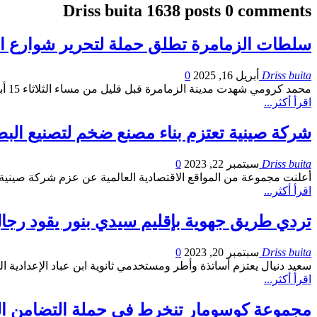
Driss buita
1638 posts
0 comments
سلطات الزمامرة تطلق حملة لتحرير شوارع ال
Driss buita
أبريل 16, 2025
0
محمد كرومي شهدت مدينة الزمامرة قبل قليل من مساء الثلاثاء 15 أبريل الجاري، تحركاً قوياً من السلطات المحلية لتحرير الملك العمومي من حالة التسيب التي باتت تؤرق الساكنة. الحملة شكلت…
اقرأ أكثر...
شركة صينية تعتزم بناء مصنع ضخم لتصنيع البطاريات با
Driss buita
سبتمبر 22, 2023
0
أعلنت مجموعة من المواقع الاقتصادية العالمية عن عزم شركة صينية بناء مصنع ضخم لتصنيع بطاريات ا
اقرأ أكثر...
تردي طريق جهوية بإقليم سيدي بنور يقود رجال 
Driss buita
سبتمبر 20, 2023
0
سعيد دنيال يعتزم أساتذة وأطر ومستخدمي ثانوية ابن عباد الإعدادية 
اقرأ أكثر...
مجموعة كوسومار تنخرط في حملة التضامن الوطني لتق