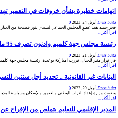
اتهامات خطيرة بشأن خروقات في التعمير تهدد
Driss buita
أبريل 24, 2023
0
فجر حميد يفيد عضوٍ المجلس الجماعي لسيدي بنور فضيحة من العيار
اقرأ أكثر...
رئيسة مجلس جهة كلميم وادنون تصرف 95 مليون سنتيم لشراء الملحفة الصحراوية
Driss buita
أبريل 21, 2023
0
في قرار مثير للجدل، قررت امباركة بوعيدة، رئيسة مجلس جهة كلميم واد نون، دفع مبلغ 95 مليون سنتيم، لشراء “الملحفة الصحراوية والفوقية ودراع
اقرأ أكثر...
البنايات غير القانونية .. تحديد أجل سنتين للتسو
Driss buita
أبريل 20, 2023
0
وضعت وزارة إعداد التراب الوطني والتعمير والإسكان وسياسة المدين
اقرأ أكثر...
المدير الإقليمي للتعليم يتملص من الإفراج عن تعو