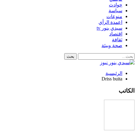
حوادث
سياسة
منوعات
اعمدة الرأي
سيدي بنور tv
اقتصاد
ثقافة
صحة وبيئة
الرئيسية
Driss buita
الكاتب